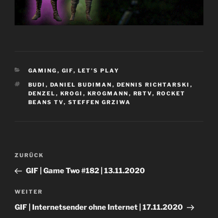
KATEGORIEN
GAMING
,
GIF
,
LET’S PLAY
SCHLAGWÖRTER
BUDI
,
DANIEL BUDIMAN
,
DENNIS RICHTARSKI
,
DENZEL
,
KROGI
,
KROGMANN
,
RBTV
,
ROCKET
BEANS TV
,
STEFFEN GRZIWA
Beitragsnavigation
Vorheriger
ZURÜCK
Beitrag
GIF | Game Two #182 | 13.11.2020
Nächster
WEITER
Beitrag
GIF | Internetsender ohne Internet | 17.11.2020