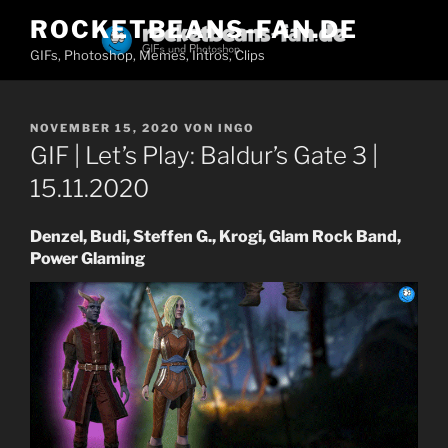
Zum
ROCKETBEANS-FAN.DE
Inhalt
GIFs, Photoshop, Memes, Intros, Clips
springen
VERÖFFENTLICHT
NOVEMBER 15, 2020
VON
INGO
AM
GIF | Let’s Play: Baldur’s Gate 3 |
15.11.2020
Denzel, Budi, Steffen G., Krogi, Glam Rock Band,
Power Glaming