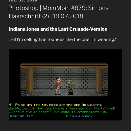
VERÖFFENTLICHT
JULI 21, 2018
AM
Photoshop | MoinMoin #879: Simons
Haarschnitt (2) | 19.07.2018
Indiana Jones and the Last Crusade-Version
„Hi! I’m selling fine toupées like the one I’m wearing.“