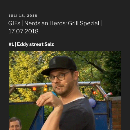
VERÖFFENTLICHT
JULI 18, 2018
AM
GIFs | Nerds an Herds: Grill Spezial |
17.07.2018
#1 | Eddy streut Salz