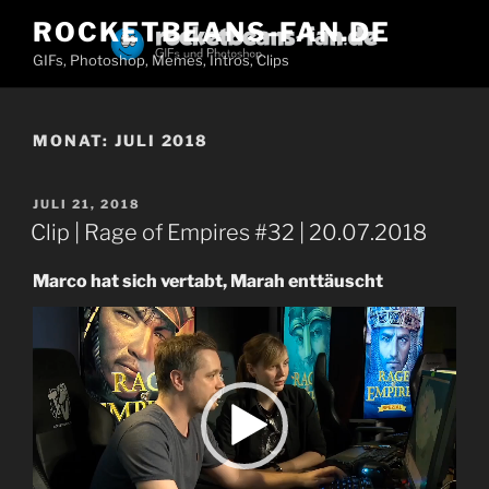
Zum
ROCKETBEANS-FAN.DE
Inhalt
GIFs, Photoshop, Memes, Intros, Clips
springen
MONAT:
JULI 2018
VERÖFFENTLICHT
JULI 21, 2018
AM
Clip | Rage of Empires #32 | 20.07.2018
Marco hat sich vertabt, Marah enttäuscht
Video-
Player