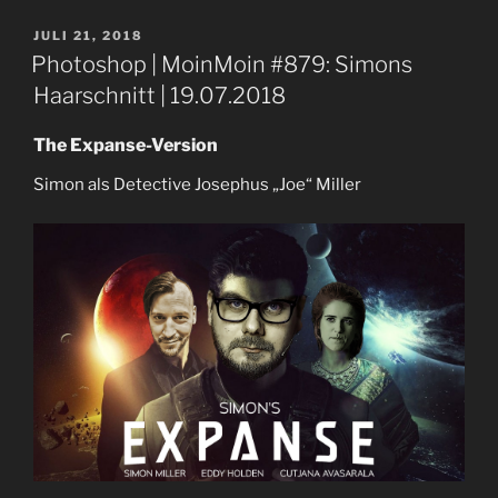
VERÖFFENTLICHT
JULI 21, 2018
AM
Photoshop | MoinMoin #879: Simons
Haarschnitt | 19.07.2018
The Expanse-Version
Simon als Detective Josephus „Joe“ Miller