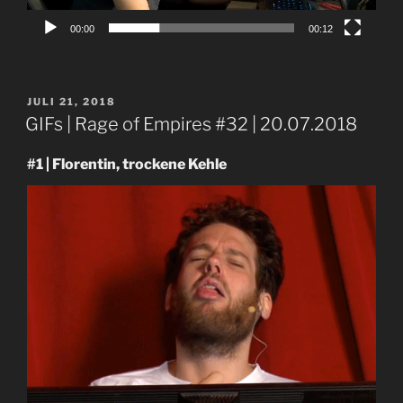
00:00
00:12
VERÖFFENTLICHT
JULI 21, 2018
AM
GIFs | Rage of Empires #32 | 20.07.2018
#1 | Florentin, trockene Kehle