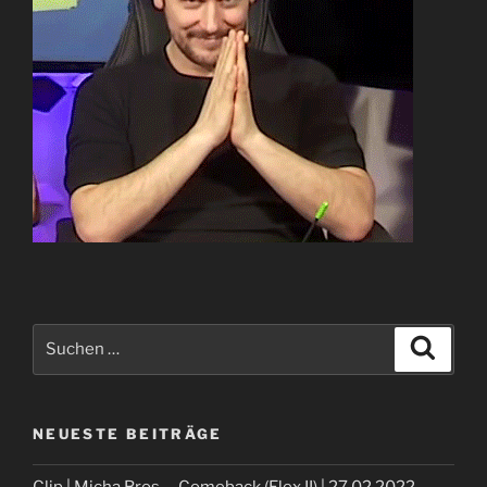
Suche
Suche
nach:
NEUESTE BEITRÄGE
Clip | Micha Bros. – Comeback (Elex II) | 27.02.2022