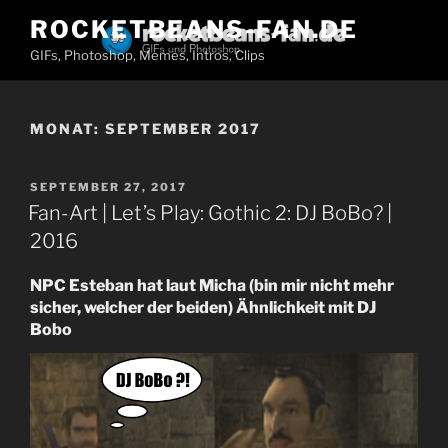
Zum
ROCKETBEANS-FAN.DE
Inhalt
GIFs, Photoshop, Memes, Intros, Clips
springen
MONAT:
SEPTEMBER 2017
VERÖFFENTLICHT
SEPTEMBER 27, 2017
AM
Fan-Art | Let’s Play: Gothic 2: DJ BoBo? |
2016
NPC Esteban
hat laut Micha (bin mir nicht mehr
sicher, welcher der beiden) Ähnlichkeit mit DJ
Bobo