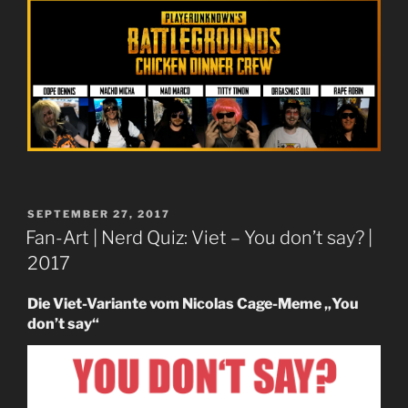
VERÖFFENTLICHT
SEPTEMBER 27, 2017
AM
Fan-Art | Nerd Quiz: Viet – You don’t say? |
2017
Die Viet-Variante vom Nicolas Cage-Meme „You
don’t say“