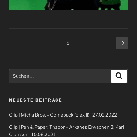
Beitragsnavigation
Näch
Seite
1
Seit
Suche
Suche
nach:
NEUESTE BEITRÄGE
Clip | Micha Bros. – Comeback (Elex II) | 27.02.2022
Clip | Pen & Paper: Thabor – Arkanes Erwachen 3: Karl
Clamson | 10.09.2021