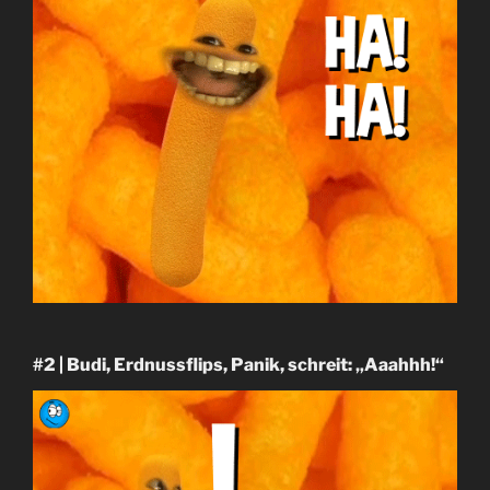
#2 | Budi, Erdnussflips, Panik, schreit: „Aaahhh!“