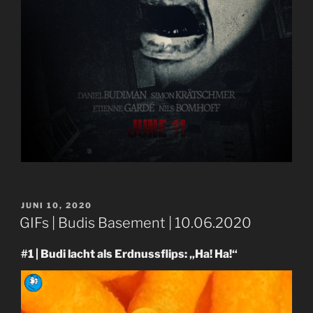
VERÖFFENTLICHT
JUNI 10, 2020
AM
GIFs | Budis Basement | 10.06.2020
#1 | Budi lacht als Erdnussflips: „Ha! Ha!“