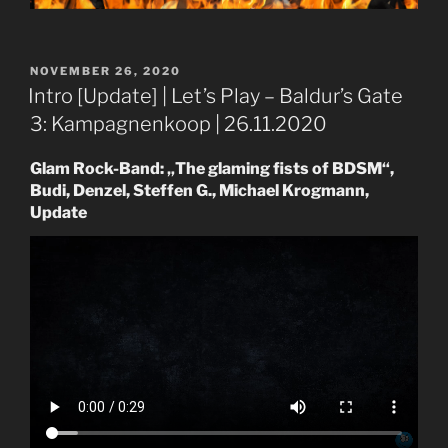
VERÖFFENTLICHT
NOVEMBER 26, 2020
AM
Intro [Update] | Let’s Play – Baldur’s Gate
3: Kampagnenkoop | 26.11.2020
Glam Rock-Band: „The glaming fists of BDSM“,
Budi, Denzel, Steffen G., Michael Krogmann,
Update