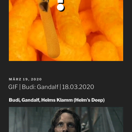
VERÖFFENTLICHT
MÄRZ 19, 2020
AM
GIF | Budi: Gandalf | 18.03.2020
Budi, Gandalf, Helms Klamm (Helm’s Deep)