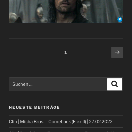
Beitragsnavigation
Näch
Seite
1
Seit
Suche
Suche
nach:
NEUESTE BEITRÄGE
Clip | Micha Bros. – Comeback (Elex II) | 27.02.2022