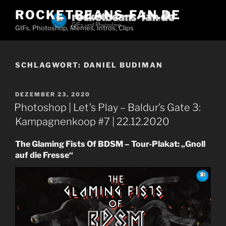
Zum
ROCKETBEANS-FAN.DE
Inhalt
GIFs, Photoshop, Memes, Intros, Clips
springen
SCHLAGWORT:
DANIEL BUDIMAN
VERÖFFENTLICHT
DEZEMBER 23, 2020
AM
Photoshop | Let’s Play – Baldur’s Gate 3:
Kampagnenkoop #7 | 22.12.2020
The Glaming Fists Of BDSM – Tour-Plakat: „Gnoll
auf die Fresse“