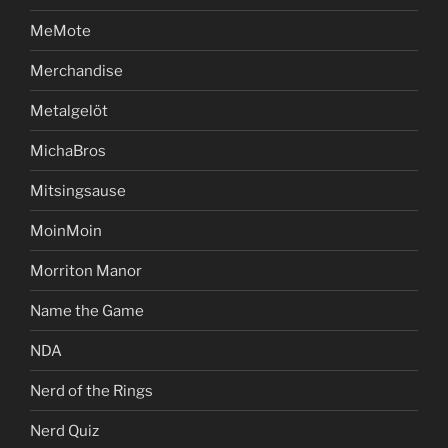
MeMote
Merchandise
Metalgelöt
MichaBros
Mitsingsause
MoinMoin
Morriton Manor
Name the Game
NDA
Nerd of the Rings
Nerd Quiz