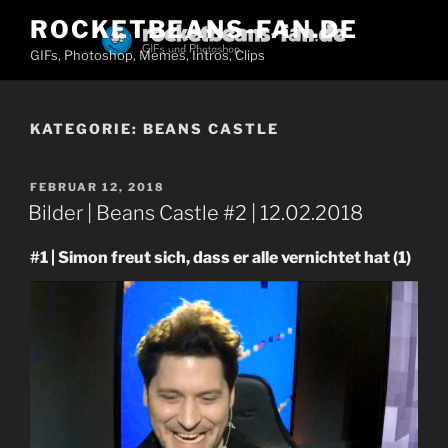
Zum
ROCKETBEANS-FAN.DE
Inhalt
GIFs, Photoshop, Memes, Intros, Clips
springen
KATEGORIE:
BEANS CASTLE
VERÖFFENTLICHT
FEBRUAR 12, 2018
AM
Bilder | Beans Castle #2 | 12.02.2018
#1 | Simon freut sich, dass er alle vernichtet hat (1)