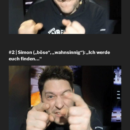
#2 | Simon („böse“, „wahnsinnig“): „Ich werde
euch finden…“