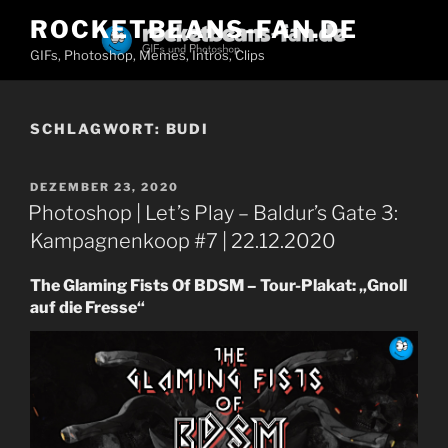
Zum
ROCKETBEANS-FAN.DE
Inhalt
GIFs, Photoshop, Memes, Intros, Clips
springen
SCHLAGWORT:
BUDI
VERÖFFENTLICHT
DEZEMBER 23, 2020
AM
Photoshop | Let’s Play – Baldur’s Gate 3:
Kampagnenkoop #7 | 22.12.2020
The Glaming Fists Of BDSM – Tour-Plakat: „Gnoll
auf die Fresse“