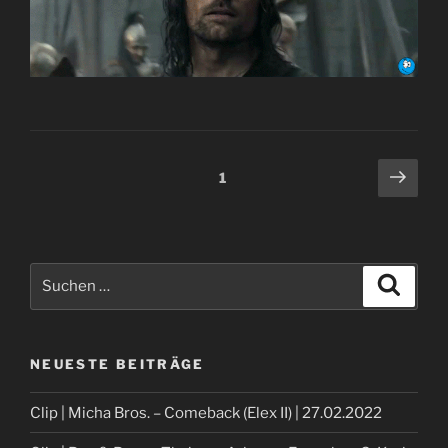
Beitragsnavigation
Näch
Seite
1
Seit
Suche
Suche
nach:
NEUESTE BEITRÄGE
Clip | Micha Bros. – Comeback (Elex II) | 27.02.2022