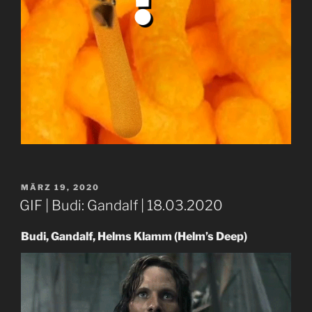
VERÖFFENTLICHT
MÄRZ 19, 2020
AM
GIF | Budi: Gandalf | 18.03.2020
Budi, Gandalf, Helms Klamm (Helm’s Deep)