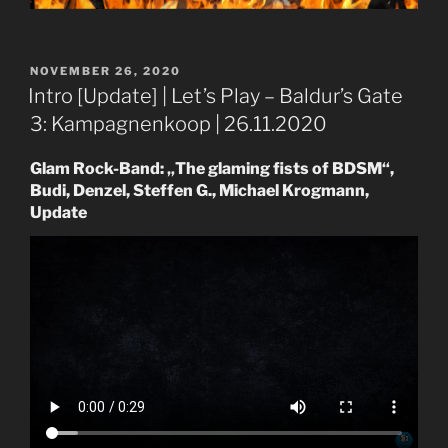
VERÖFFENTLICHT
NOVEMBER 26, 2020
AM
Intro [Update] | Let’s Play – Baldur’s Gate
3: Kampagnenkoop | 26.11.2020
Glam Rock-Band: „The glaming fists of BDSM“,
Budi, Denzel, Steffen G., Michael Krogmann,
Update