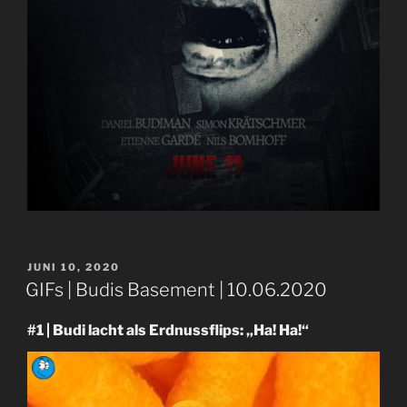
VERÖFFENTLICHT
JUNI 10, 2020
AM
GIFs | Budis Basement | 10.06.2020
#1 | Budi lacht als Erdnussflips: „Ha! Ha!“