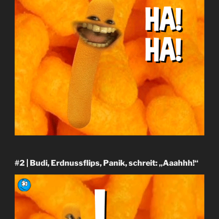
#2 | Budi, Erdnussflips, Panik, schreit: „Aaahhh!“