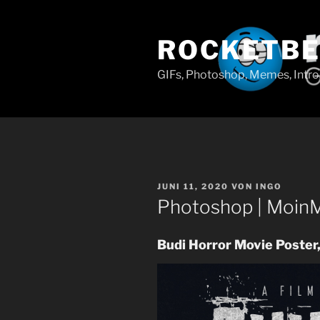
Zum
Inhalt
ROCKETBE
springen
GIFs, Photoshop, Memes, Intros
VERÖFFENTLICHT
JUNI 11, 2020
VON
INGO
AM
Photoshop | MoinM
Budi Horror Movie Poster,