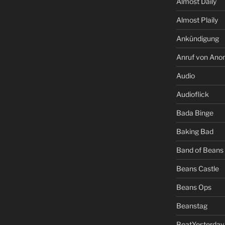
Almost Daily
Almost Plaily
Ankündigung
Anruf von An
Audio
Audioflick
Bada Binge
Baking Bad
Band of Beans
Beans Castle
Beans Ops
Beanstag
BeatYesterday