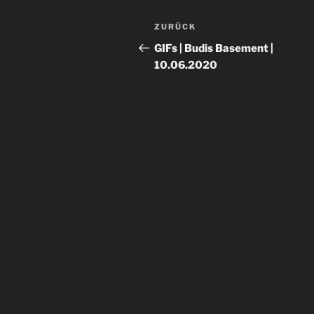
Beitragsnavigation
Vorheriger
ZURÜCK
Beitrag
GIFs | Budis Basement |
10.06.2020