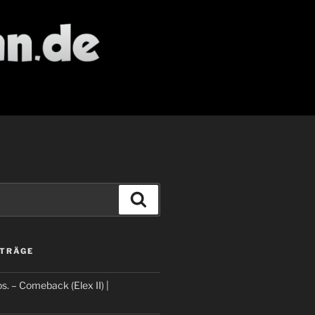
Suchen
ITRÄGE
os. – Comeback (Elex II) |