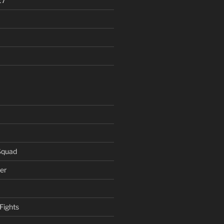
17
Squad
er
Fights