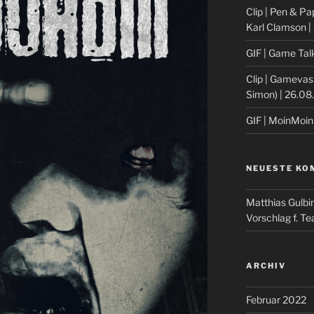
Clip | Pen & P
Karl Clamson |
GIF | Game Tal
Clip | Gamevas
Simon) | 26.08
GIF | MoinMoin
NEUESTE KO
Matthias Gulbi
Vorschlag f. T
ARCHIV
Februar 2022