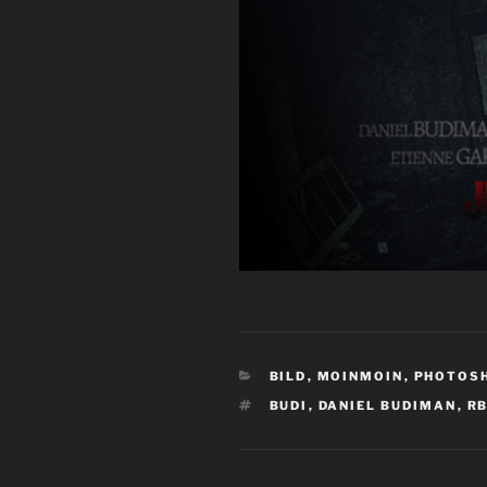
KATEGORIEN
BILD
,
MOINMOIN
,
PHOTOS
SCHLAGWÖRTER
BUDI
,
DANIEL BUDIMAN
,
R