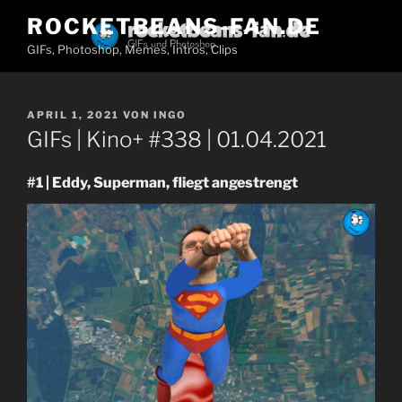
Zum
ROCKETBEANS-FAN.DE
Inhalt
GIFs, Photoshop, Memes, Intros, Clips
springen
VERÖFFENTLICHT
APRIL 1, 2021
VON
INGO
AM
GIFs | Kino+ #338 | 01.04.2021
#1 | Eddy, Superman, fliegt angestrengt