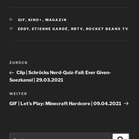
KATEGORIEN
GIF
,
KINO+
,
MAGAZIN
SCHLAGWÖRTER
EDDY
,
ETIENNE GARDÉ
,
RBTV
,
ROCKET BEANS TV
Beitragsnavigation
Vorheriger
ZURÜCK
Beitrag
Clip | Schröcks Nerd-Quiz-Fail: Ever Given-
Suezkanal | 29.03.2021
Nächster
WEITER
Beitrag
GIF | Let’s Play: Minecraft Hardcore | 09.04.2021
Suche
Suche