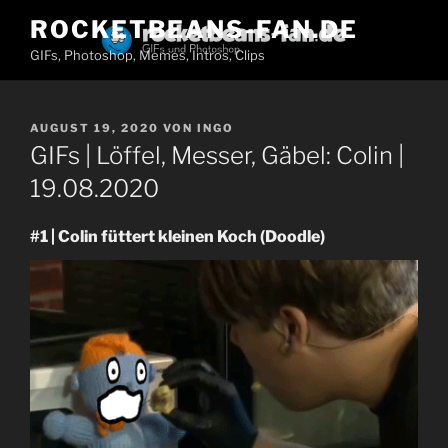
Zum
ROCKETBEANS-FAN.DE
Inhalt
GIFs, Photoshop, Memes, Intros, Clips
springen
VERÖFFENTLICHT
AUGUST 19, 2020
VON
INGO
AM
GIFs | Löffel, Messer, Gäbel: Colin |
19.08.2020
#1 | Colin füttert kleinen Koch (Doodle)