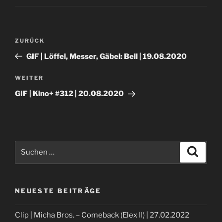
Beitragsnavigation
Vorheriger
ZURÜCK
Beitrag
GIF | Löffel, Messer, Gäbel: Bell | 19.08.2020
Nächster
WEITER
Beitrag
GIF | Kino+ #312 | 20.08.2020
Suche
Suche
nach:
NEUESTE BEITRÄGE
Clip | Micha Bros. – Comeback (Elex II) | 27.02.2022