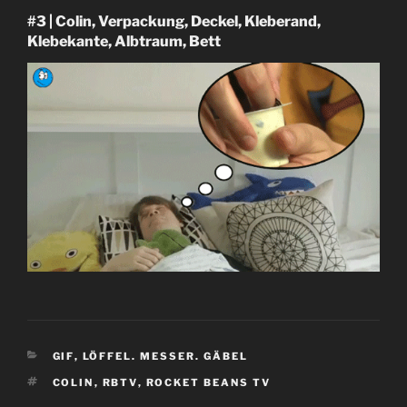
#3 | Colin, Verpackung, Deckel, Kleberand,
Klebekante, Albtraum, Bett
KATEGORIEN
GIF
,
LÖFFEL. MESSER. GÄBEL
SCHLAGWÖRTER
COLIN
,
RBTV
,
ROCKET BEANS TV