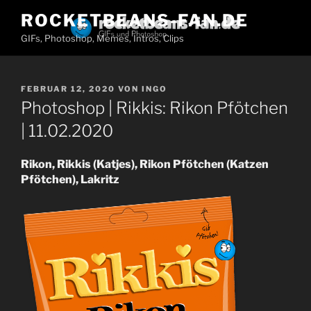
Zum
ROCKETBEANS-FAN.DE
Inhalt
GIFs, Photoshop, Memes, Intros, Clips
springen
VERÖFFENTLICHT
FEBRUAR 12, 2020
VON
INGO
AM
Photoshop | Rikkis: Rikon Pfötchen
| 11.02.2020
Rikon, Rikkis (Katjes), Rikon Pfötchen (Katzen
Pfötchen), Lakritz