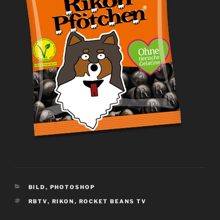
KATEGORIEN
BILD
,
PHOTOSHOP
SCHLAGWÖRTER
RBTV
,
RIKON
,
ROCKET BEANS TV