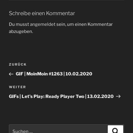
Schreibe einen Kommentar
Du musst
angemeldet
sein, um einen Kommentar
abzugeben.
Beitragsnavigation
Vorheriger
ZURÜCK
Beitrag
GIF | MoinMoin #1263 | 10.02.2020
Nächster
WEITER
Beitrag
GIFs | Let’s Play: Ready Player Two | 13.02.2020
Suche
Suche