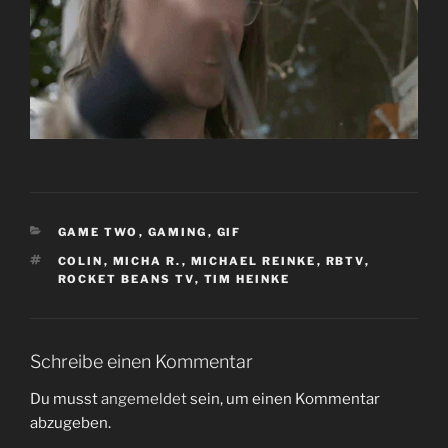
KATEGORIEN
GAME TWO
,
GAMING
,
GIF
SCHLAGWÖRTER
COLIN
,
MICHA R.
,
MICHAEL REINKE
,
RBTV
,
ROCKET BEANS TV
,
TIM HEINKE
Schreibe einen Kommentar
Du musst
angemeldet
sein, um einen Kommentar
abzugeben.