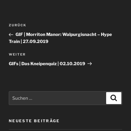
Beitragsnavigation
Vorheriger
ZURÜCK
Beitrag
GIF | Morriton Manor: Walpurgisnacht – Hype
Train | 27.09.2019
Nächster
WEITER
Beitrag
GIFs | Das Kneipenquiz | 02.10.2019
Suche
Suche
nach:
NEUESTE BEITRÄGE