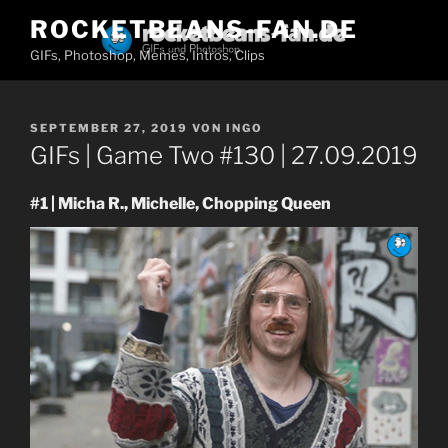
Zum
ROCKETBEANS-FAN.DE
Inhalt
GIFs, Photoshop, Memes, Intros, Clips
springen
VERÖFFENTLICHT
SEPTEMBER 27, 2019
VON
INGO
AM
GIFs | Game Two #130 | 27.09.2019
#1 | Micha R., Michelle, Chopping Queen