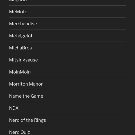
MeMote
Merchandise
Metalgelöt
MichaBros
Mitsingsause
MoinMoin
Morriton Manor
Name the Game
NDA
Nerd of the Rings
Nerd Quiz