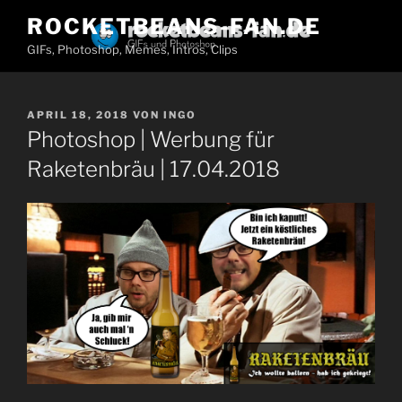
Zum
ROCKETBEANS-FAN.DE
Inhalt
GIFs, Photoshop, Memes, Intros, Clips
springen
VERÖFFENTLICHT
APRIL 18, 2018
VON
INGO
AM
Photoshop | Werbung für
Raketenbräu | 17.04.2018