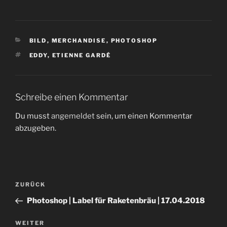
KATEGORIEN
BILD
,
MERCHANDISE
,
PHOTOSHOP
SCHLAGWÖRTER
EDDY
,
ETIENNE GARDÉ
Schreibe einen Kommentar
Du musst
angemeldet
sein, um einen Kommentar
abzugeben.
Beitragsnavigation
Vorheriger
ZURÜCK
Beitrag
Photoshop | Label für Raketenbräu | 17.04.2018
Nächster
WEITER