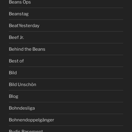
Beans Ops
Beanstag
BeatYesterday
Beef Jr.
Behind the Beans
Best of
Bild
Bild Unschön
Blog
Bohndesliga
Bohnendoppelgänger
Budis Basement