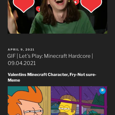
VERÖFFENTLICHT
APRIL 9, 2021
AM
GIF | Let’s Play: Minecraft Hardcore |
09.04.2021
Valentins Minecraft Character, Fry-Not sure-
Meme