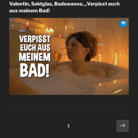
Valentin, Sektglas, Badewanne, „Verpisst euch
aus meinem Bad!
Beitragsnavigation
Näch
Seite
1
Seit