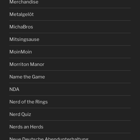
Merchandise
Metalgelöt
MichaBros
Mitsingsause
MoinMoin
Morriton Manor
Name the Game
NDA
Nerd of the Rings
Nerd Quiz
Nerds an Herds
Neue Deutsche Abendunterhaltung