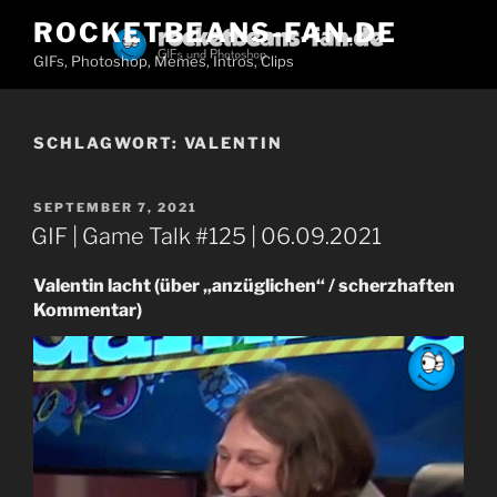
Zum
ROCKETBEANS-FAN.DE
Inhalt
GIFs, Photoshop, Memes, Intros, Clips
springen
SCHLAGWORT:
VALENTIN
VERÖFFENTLICHT
SEPTEMBER 7, 2021
AM
GIF | Game Talk #125 | 06.09.2021
Valentin lacht (über „anzüglichen“ / scherzhaften
Kommentar)